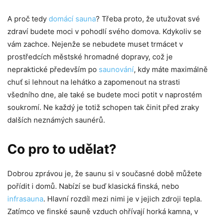
A proč tedy
domácí sauna
? Třeba proto, že utužovat své
zdraví budete moci v pohodlí svého domova. Kdykoliv se
vám zachce. Nejenže se nebudete muset trmácet v
prostředcích městské hromadné dopravy, což je
nepraktické především po
saunování
, kdy máte maximálně
chuť si lehnout na lehátko a zapomenout na strasti
všedního dne, ale také se budete moci potit v naprostém
soukromí. Ne každý je totiž schopen tak činit před zraky
dalších neznámých saunérů.
Co pro to udělat?
Dobrou zprávou je, že saunu si v současné době můžete
pořídit i domů. Nabízí se buď klasická finská, nebo
infrasauna
. Hlavní rozdíl mezi nimi je v jejich zdroji tepla.
Zatímco ve finské sauně vzduch ohřívají horká kamna, v