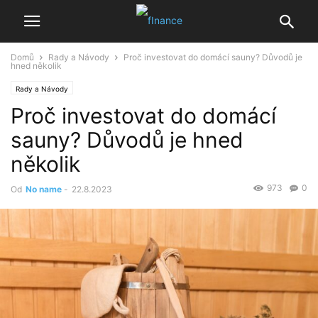
Domů
Rady a Návody
Proč investovat do domácí sauny? Důvodů je
hned několik
Rady a Návody
Proč investovat do domácí
sauny? Důvodů je hned
několik
973
0
Od
No name
-
22.8.2023