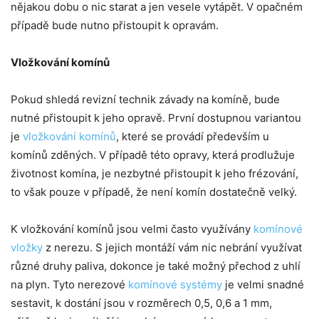
nějakou dobu o nic starat a jen vesele vytápět. V opačném
případě bude nutno přistoupit k opravám.
Vložkování komínů
Pokud shledá revizní technik závady na komíně, bude
nutné přistoupit k jeho opravě. První dostupnou variantou
je
vložkování komínů
, které se provádí především u
komínů zděných. V případě této opravy, která prodlužuje
životnost komína, je nezbytné přistoupit k jeho frézování,
to však pouze v případě, že není komín dostatečně velký.
K vložkování komínů jsou velmi často využívány
komínové
vložky
z nerezu. S jejich montáží vám nic nebrání využívat
různé druhy paliva, dokonce je také možný přechod z uhlí
na plyn. Tyto nerezové
komínové systémy
je velmi snadné
sestavit, k dostání jsou v rozměrech 0,5, 0,6 a 1 mm,