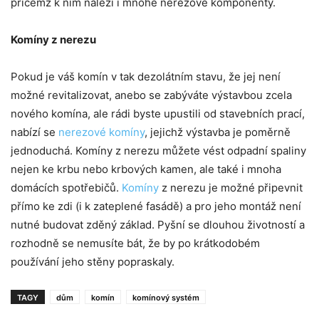
přičemž k nim náleží i mnohé nerezové komponenty.
Komíny z nerezu
Pokud je váš komín v tak dezolátním stavu, že jej není
možné revitalizovat, anebo se zabýváte výstavbou zcela
nového komína, ale rádi byste upustili od stavebních prací,
nabízí se
nerezové komíny
, jejichž výstavba je poměrně
jednoduchá. Komíny z nerezu můžete vést odpadní spaliny
nejen ke krbu nebo krbových kamen, ale také i mnoha
domácích spotřebičů.
Komíny
z nerezu je možné připevnit
přímo ke zdi (i k zateplené fasádě) a pro jeho montáž není
nutné budovat zděný základ. Pyšní se dlouhou životností a
rozhodně se nemusíte bát, že by po krátkodobém
používání jeho stěny popraskaly.
TAGY
dům
komín
komínový systém