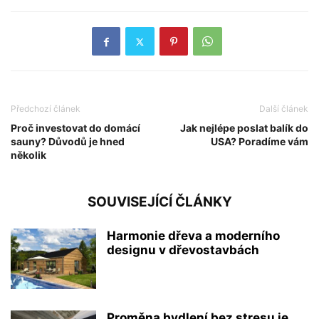
Předchozí článek
Další článek
Proč investovat do domácí
Jak nejlépe poslat balík do
sauny? Důvodů je hned
USA? Poradíme vám
několik
SOUVISEJÍCÍ ČLÁNKY
Harmonie dřeva a moderního
designu v dřevostavbách
Proměna bydlení bez stresu je