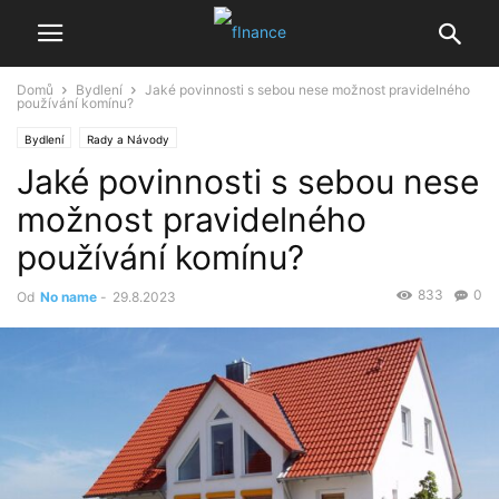
Domů
Bydlení
Jaké povinnosti s sebou nese možnost pravidelného
používání komínu?
Bydlení
Rady a Návody
Jaké povinnosti s sebou nese
možnost pravidelného
používání komínu?
833
0
Od
No name
-
29.8.2023