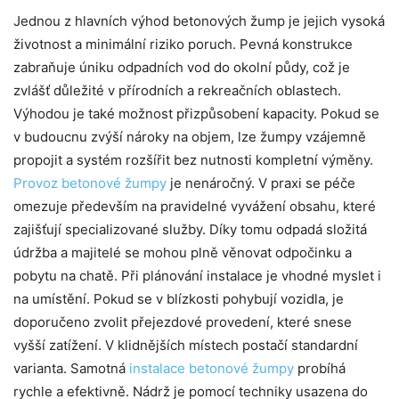
Jednou z hlavních výhod betonových žump je jejich vysoká
životnost a minimální riziko poruch. Pevná konstrukce
zabraňuje úniku odpadních vod do okolní půdy, což je
zvlášť důležité v přírodních a rekreačních oblastech.
Výhodou je také možnost přizpůsobení kapacity. Pokud se
v budoucnu zvýší nároky na objem, lze žumpy vzájemně
propojit a systém rozšířit bez nutnosti kompletní výměny.
Provoz betonové žumpy
je nenáročný. V praxi se péče
omezuje především na pravidelné vyvážení obsahu, které
zajišťují specializované služby. Díky tomu odpadá složitá
údržba a majitelé se mohou plně věnovat odpočinku a
pobytu na chatě. Při plánování instalace je vhodné myslet i
na umístění. Pokud se v blízkosti pohybují vozidla, je
doporučeno zvolit přejezdové provedení, které snese
vyšší zatížení. V klidnějších místech postačí standardní
varianta. Samotná
instalace betonové žumpy
probíhá
rychle a efektivně. Nádrž je pomocí techniky usazena do