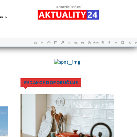
- Komerční sdělení-
a
nu v
REDAKCE DOPORUČUJE