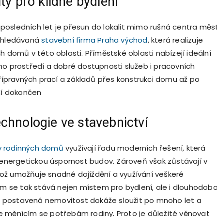
ty pro klidné bydlení
osledních let je přesun do lokalit mimo rušná centra měst
vyhledávaná
stavební firma Praha východ
, která realizuje
h domů v této oblasti. Příměstské oblasti nabízejí ideální
ho prostředí a dobré dostupnosti služeb i pracovních
 přípravných prací a základů přes konstrukci domu až po
lní dokončen
chnologie ve stavebnictví
y rodinných domů
využívají řadu moderních řešení, která
i energetickou úspornost budov. Zároveň však zůstávají v
ž umožňuje snadné dojíždění a využívání veškeré
Dům se tak stává nejen místem pro bydlení, ale i dlouhodob
tně postavená nemovitost dokáže sloužit po mnoho let a
 měnícím se potřebám rodiny. Proto je důležité věnovat