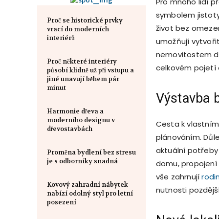
Pro mnoho lidí p
symbolem jistoty
Proč se historické prvky
život bez omezen
vrací do moderních
interiérů
umožňují vytvoři
nemovitostem dáv
Proč některé interiéry
celkovém pojetí
působí klidně už při vstupu a
jiné unavují během pár
minut
Výstavba 
Harmonie dřeva a
moderního designu v
Cesta k vlastním
dřevostavbách
plánováním. Důle
aktuální potřeby 
Proměna bydlení bez stresu
je s odborníky snadná
domu, propojení 
vše zahrnují
rodi
Kovový zahradní nábytek
nutnosti pozdějš
nabízí odolný styl pro letní
posezení