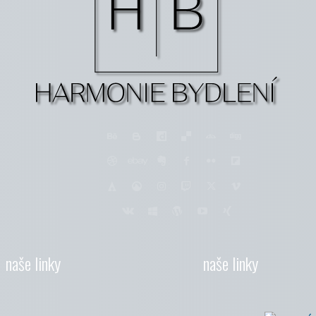
naše linky
naše linky