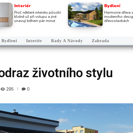
Interiér
Bydlení
Proč některé interiéry působí
Harmonie dřeva 
klidně už při vstupu a jiné
moderního desig
unavují během pár minut
dřevostavbách
Bydlení
Interiér
Rady A Návody
Zahrada
odraz životního stylu
295
0