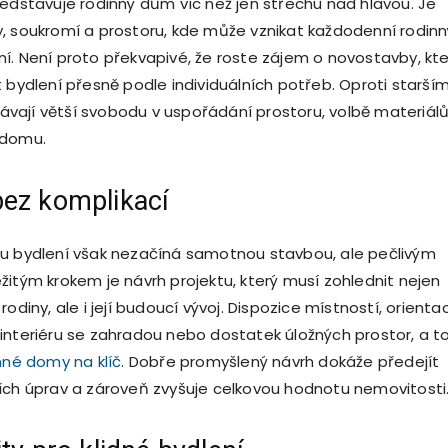
ředstavuje rodinný dům víc než jen střechu nad hlavou. Je
, soukromí a prostoru, kde může vznikat každodenní rodinn
í. Není proto překvapivé, že roste zájem o novostavby, kt
t bydlení přesně podle individuálních potřeb. Oproti starší
ají větší svobodu v uspořádání prostoru, volbě materiálů
 domu.
bez komplikací
u bydlení však nezačíná samotnou stavbou, ale pečlivým
žitým krokem je návrh projektu, který musí zohlednit nejen
rodiny, ale i její budoucí vývoj. Dispozice místností, orienta
interiéru se zahradou nebo dostatek úložných prostor, a t
nné domy na klíč
. Dobře promyšlený návrh dokáže předejít
ích úprav a zároveň zvyšuje celkovou hodnotu nemovitosti