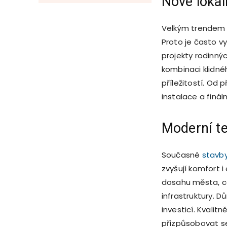
Nové lokali
Velkým trendem p
Proto je často 
projekty rodinnýc
kombinaci klidné
příležitostí. Od
instalace a finá
Moderní te
Současné
stavb
zvyšují komfort 
dosahu města, co
infrastruktury. 
investicí. Kvali
přizpůsobovat se