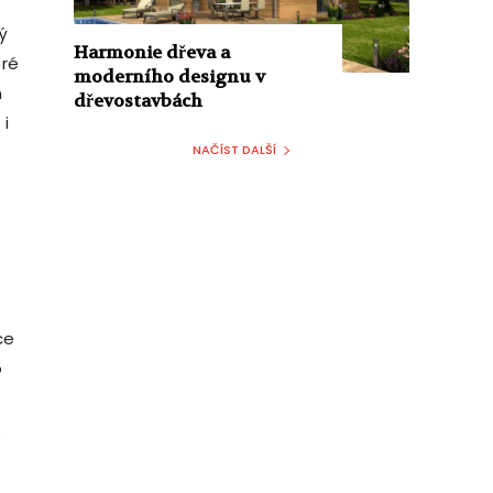
ý
Harmonie dřeva a
eré
moderního designu v
m
dřevostavbách
 i
NAČÍST DALŠÍ
ce
o
.