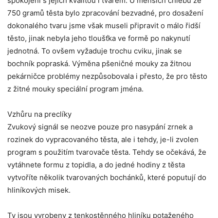
spokojeni s jejich kvalitou i tvarem. U menších chlebů ze
750 gramů těsta bylo zpracování bezvadné, pro dosažení
dokonalého tvaru jsme však museli připravit o málo řidší
těsto, jinak nebyla jeho tloušťka ve formě po nakynutí
jednotná. To ovšem vyžaduje trochu cviku, jinak se
bochník popraská. Výměna pšeničné mouky za žitnou
pekárničce problémy nezpůsobovala i přesto, že pro těsto
z žitné mouky speciální program jména.
Vzhůru na preclíky
Zvukový signál se neozve pouze pro nasypání zrnek a
rozinek do vypracovaného těsta, ale i tehdy, je-li zvolen
program s použitím tvarovače těsta. Tehdy se očekává, že
vytáhnete formu z topidla, a do jedné hodiny z těsta
vytvoříte několik tvarovaných bochánků, které poputují do
hliníkových misek.
Ty jsou vyrobeny z tenkostěnného hliníku potaženého