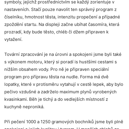
symboly, jejichž prostřednictvím se každý zorientuje v
nastaveních. Stačí pouze navolit ten správný program z
číselníku, hmotnost těsta, intenzitu propečení a případné
zpoždění startu. Na displeji začne ubíhat časomíra, která
prozradí, kdy bude těsto, chléb či džem připraven k
vytažení.
Tovární zpracování je na úrovni a spokojeni jsme byli také
s výkonem motoru, který si poradí is hustšími cestami s
nižším obsahem vody. Pro ně je připraven speciální
program pro přípravu těsta na nudle. Forma má dvě
lopatky, které v protisměru vytahují v cestě lepek, aby bylo
pečivo vzdušné a zadrželo maximum plynů vyrobených
kvasinkami. Běh je tichý a do vedlejších místností z
kuchyně neproniká.
Při pečení 1000 a 1250 gramových bochníků jsme byli plně