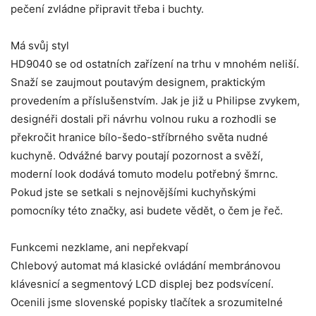
pečení zvládne připravit třeba i buchty.
Má svůj styl
HD9040 se od ostatních zařízení na trhu v mnohém neliší.
Snaží se zaujmout poutavým designem, praktickým
provedením a příslušenstvím. Jak je již u Philipse zvykem,
designéři dostali při návrhu volnou ruku a rozhodli se
překročit hranice bílo-šedo-stříbrného světa nudné
kuchyně. Odvážné barvy poutají pozornost a svěží,
moderní look dodává tomuto modelu potřebný šmrnc.
Pokud jste se setkali s nejnovějšími kuchyňskými
pomocníky této značky, asi budete vědět, o čem je řeč.
Funkcemi nezklame, ani nepřekvapí
Chlebový automat má klasické ovládání membránovou
klávesnicí a segmentový LCD displej bez podsvícení.
Ocenili jsme slovenské popisky tlačítek a srozumitelné