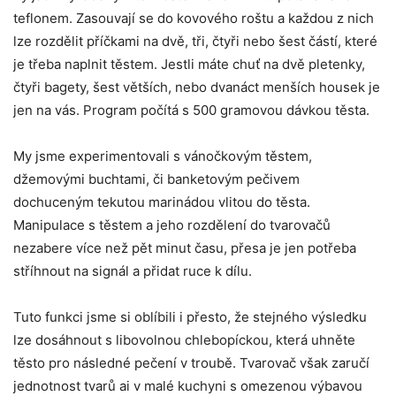
teflonem. Zasouvají se do kovového roštu a každou z nich
lze rozdělit příčkami na dvě, tři, čtyři nebo šest částí, které
je třeba naplnit těstem. Jestli máte chuť na dvě pletenky,
čtyři bagety, šest větších, nebo dvanáct menších housek je
jen na vás. Program počítá s 500 gramovou dávkou těsta.
My jsme experimentovali s vánočkovým těstem,
džemovými buchtami, či banketovým pečivem
dochuceným tekutou marinádou vlitou do těsta.
Manipulace s těstem a jeho rozdělení do tvarovačů
nezabere více než pět minut času, přesa je jen potřeba
stříhnout na signál a přidat ruce k dílu.
Tuto funkci jsme si oblíbili i přesto, že stejného výsledku
lze dosáhnout s libovolnou chlebopíckou, která uhněte
těsto pro následné pečení v troubě. Tvarovač však zaručí
jednotnost tvarů ai v malé kuchyni s omezenou výbavou