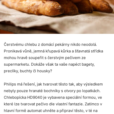
Čerstvému ​​chlebu z domácí pekárny nikdo neodolá.
Pronikavá vůně, jemná křupavá kůrka a šťavnatá střídka
mohou hravě soupeřit s čerstvým pečivem ze
supermarketu. Dokáže však ta vaše napéct bagety,
preclíky, buchty či housky?
Philips má řešení, jak tvarovat těsto tak, aby výsledkem
nebyly pouze hranaté bochníky s otvory po lopatkách.
Chlebopícka HD9040 je vybavena speciální formou, ve
které lze tvarovat pečivo dle vlastní fantazie. Zatímco v
hlavní formě automat uhněte a připraví těsto, v té na