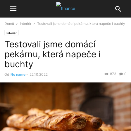
Domů
Interiér
Testovali jsme domácí pekárnu, která napeče i buchty
Interiér
Testovali jsme domácí
pekárnu, která napeče i
buchty
873
0
Od
No name
-
22.10.2022