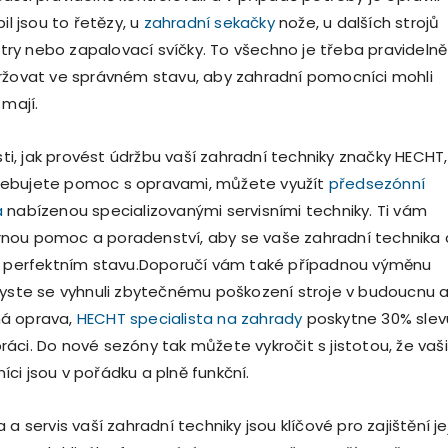
il jsou to řetězy, u
zahradní sekačky
nože, u dalších strojů
iltry nebo zapalovací svíčky. To všechno je třeba pravidelně
ržovat ve správném stavu, aby zahradní pomocníci mohli
 mají.
isti, jak provést údržbu vaší zahradní techniky značky HECHT,
ebujete pomoc s opravami, můžete využít
předsezónní
a
nabízenou specializovanými servisními techniky. Ti vám
nou pomoc a poradenství, aby se vaše zahradní technika 
 v perfektním stavu.Doporučí vám také případnou výměnu
byste se vyhnuli zbytečnému poškození stroje v budoucnu 
á oprava,
HECHT specialista na zahrady
poskytne 30% slev
áci. Do nové sezóny tak můžete vykročit s jistotou, že vaši
ci jsou v pořádku a plně funkční.
 a servis vaší zahradní techniky jsou klíčové pro zajištění jej