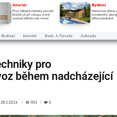
Interiér
Bydlení
Proč některé interiéry působí
Harmonie dřeva 
klidně už při vstupu a jiné
moderního desig
unavují během pár minut
dřevostavbách
Bydlení
Interiér
Rady A Návody
Zahrada
echniky pro
oz během nadcházející
1193
28.2.2024
0