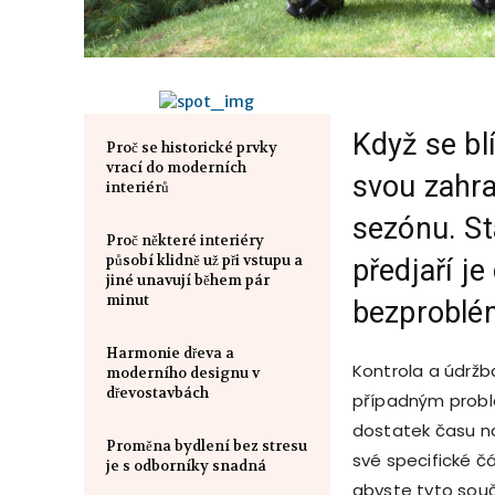
Když se blí
Proč se historické prvky
vrací do moderních
svou zahra
interiérů
sezónu. Sta
Proč některé interiéry
působí klidně už při vstupu a
předjaří je
jiné unavují během pár
minut
bezproblé
Harmonie dřeva a
Kontrola a údržb
moderního designu v
dřevostavbách
případným probl
dostatek času na
Proměna bydlení bez stresu
své specifické čá
je s odborníky snadná
abyste tyto součá