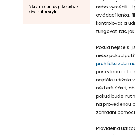
nebo vyměnili. U p
Vlastní domov jako odraz
životního stylu
ovládací lanka, f
kontrolovat a ud
fungovat tak, jak
Pokud nejste si j
nebo pokud potř
prohlídku zdarm
poskytnou odbor
nejdéle udržela
některé části, a
pokud bude nutn
na provedenou pr
zahradní pomocní
Pravidelná údržba