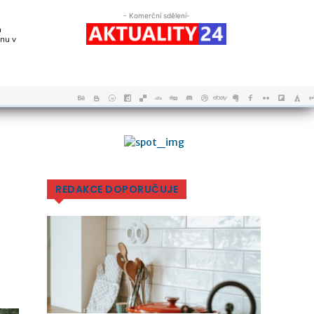
- Komerční sdělení-
a
nu v
REDAKCE DOPORUČUJE