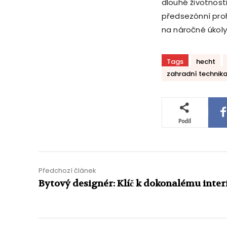
dlouhé životnost
předsezónní proh
na náročné úkoly
Tags
hecht
zahradní technik
Podíl
Předchozí článek
Bytový designér: Klíč k dokonalému inter