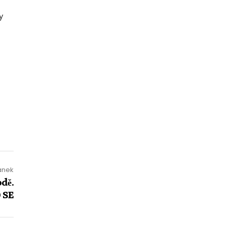
y
lánek
dě.
 SE