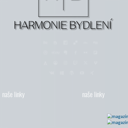
naše linky
naše linky