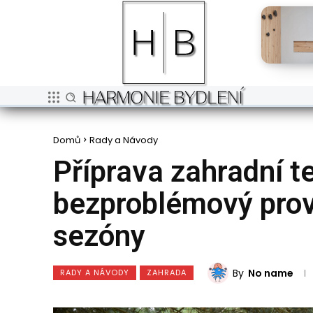
Domů
Rady a Návody
Příprava zahradní t
bezproblémový prov
sezóny
By
No name
RADY A NÁVODY
ZAHRADA