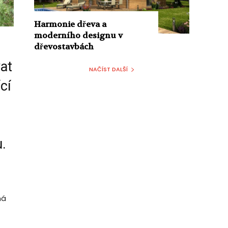
Harmonie dřeva a
moderního designu v
dřevostavbách
vat
NAČÍST DALŠÍ
cí
.
má