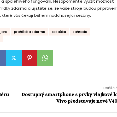
i a spolehlivého fungování. Nezapomeňte využít možnost
lídky zdarma a ujistěte se, že vaše stroje budou připraven
, které vás čekají během nadcházející sezóny.
jaro
prohlídka zdarma
sekačka
zahrada
a
Další č
iéru
Dostupný smartphone s prvky vlajkové lo
Vivo představuje nové V40