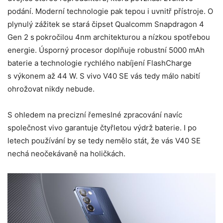
podání. Moderní technologie pak tepou i uvnitř přístroje. O
plynulý zážitek se stará čipset Qualcomm Snapdragon 4
Gen 2 s pokročilou 4nm architekturou a nízkou spotřebou
energie. Úsporný procesor doplňuje robustní 5000 mAh
baterie a technologie rychlého nabíjení FlashCharge
s výkonem až 44 W. S vivo V40 SE vás tedy málo nabití
ohrožovat nikdy nebude.
S ohledem na precizní řemeslné zpracování navíc
společnost vivo garantuje čtyřletou výdrž baterie. I po
letech používání by se tedy nemělo stát, že vás V40 SE
nechá neočekávaně na holičkách.