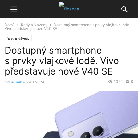
Domů
Rady a Návody
Dostupný smartphone s prvky vlajkové lodě.
Vivo představuje nové V40 SE
Rady a Návody
Dostupný smartphone
s prvky vlajkové lodě. Vivo
představuje nové V40 SE
1052
0
Od
admin
-
29.3.2024