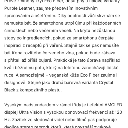
Právě zmíněný kryt Eco Fiber, dosutpný u fialové varianty
Purple Leather, zaujme především inovativním
zpracováním a ošetřením. Díky odolnosti vůči skvrnám se
nemusíte bát, že smartphone utrpí újmu při každodenních
činnostech nebo večerním veselí. Na krytu nezůstanou
stopy po ingrediencích, pokud ze smartphonu čerpáte
inspiraci z receptů při vaření. Stejně tak se pak nemusíte
bát třeba rozlitého červeného vína, pokud bude zábava
s přáteli až příliš bujará. Praktická je tato úprava například i
kvůli běžnému potu, který na telefonu zanechávají lidské
ruce. A samozřejmě – veganská kůže Eco Fiber zaujme i
designově. Stejně jako druhá barevná varianta Crystal
Black z kompozitního plastu.
Vysokým nadstandardem v rámci třídy je i efektní AMOLED
displej Ultra Vision s vysokou obnovovací frekvencí až 120
Hz. Zážitek ze sledování videí nebo filmů pak podporuje
dvojice stereo reproduktorů, která povznáší zvukové