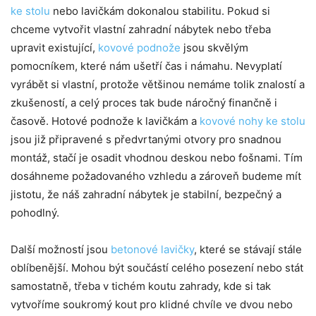
ke stolu
nebo lavičkám dokonalou stabilitu. Pokud si
chceme vytvořit vlastní zahradní nábytek nebo třeba
upravit existující,
kovové podnože
jsou skvělým
pomocníkem, které nám ušetří čas i námahu. Nevyplatí
vyrábět si vlastní, protože většinou nemáme tolik znalostí a
zkušeností, a celý proces tak bude náročný finančně i
časově. Hotové podnože k lavičkám a
kovové nohy ke stolu
jsou již připravené s předvrtanými otvory pro snadnou
montáž, stačí je osadit vhodnou deskou nebo fošnami. Tím
dosáhneme požadovaného vzhledu a zároveň budeme mít
jistotu, že náš zahradní nábytek je stabilní, bezpečný a
pohodlný.
Další možností jsou
betonové lavičky
, které se stávají stále
oblíbenější. Mohou být součástí celého posezení nebo stát
samostatně, třeba v tichém koutu zahrady, kde si tak
vytvoříme soukromý kout pro klidné chvíle ve dvou nebo