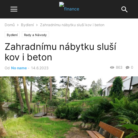
Domů
Bydlení
Zahradnímu nábytku sluší kov i beton
Bydlení
Rady a Návody
Zahradnímu nábytku sluší
kov i beton
863
0
Od
No name
-
14.6.2023