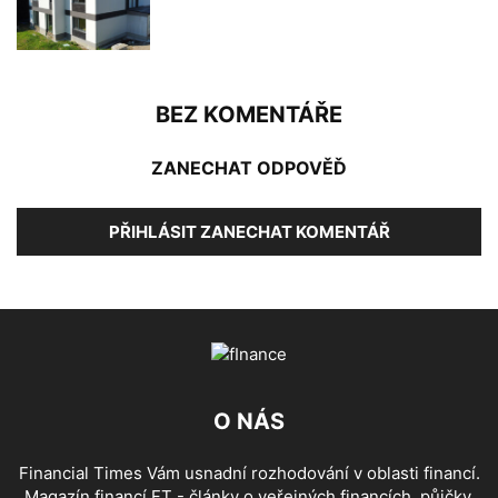
BEZ KOMENTÁŘE
ZANECHAT ODPOVĚĎ
PŘIHLÁSIT ZANECHAT KOMENTÁŘ
O NÁS
Financial Times Vám usnadní rozhodování v oblasti financí.
Magazín financí FT - články o veřejných financích, půjčky,