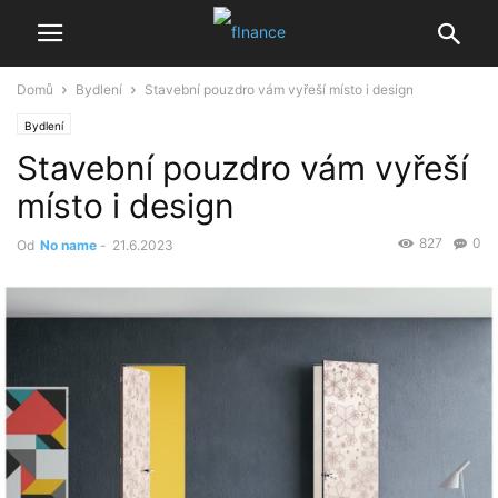
Domů
Bydlení
Stavební pouzdro vám vyřeší místo i design
Bydlení
Stavební pouzdro vám vyřeší
místo i design
827
0
Od
No name
-
21.6.2023