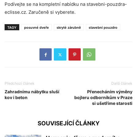
Podívejte se na kompletní nabídku na stavebni-pouzdra-
eclisse.cz. Zaručeně si vyberete.
TAGY
posuvné dveře
skryté zárubně
stavební pouzdro
Předchozí článek
Další článek
Zahradnímu nábytku sluší
Přenecháním výměny
kov i beton
bojleru odborníkům v Praze
si ušetříme starosti
SOUVISEJÍCÍ ČLÁNKY