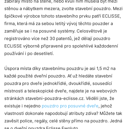
zabíraly místo na stěně, nebo kvůli nim musela být mezi
stěnou a nábytkem mezera, zvolte stavební pouzdro. Mezi
špičkové výrobce tohoto stavebního prvku patří ECLISSE,
firma, která má za sebou letitý vývoj těchto pouzder a
zaměřuje se i na posuvné systémy. Celosvětově je
registrováno více než 30 patentů, jež dělají pouzdro
ECLISSE výborně připravené pro spolehlivé každodenní
používání i po desetiletí.
Úspora místa díky stavebnímu pouzdru je asi 1,5 m2 na
každé použité dveřní pouzdro. Ať už hledáte stavební
pouzdra pro dveře jednokřídlé, dvoukřídlé, sousedící
místnosti a teleskopické dveře, najdete je na webových
stránkách stavebni-pouzdra-eclisse.cz. Věděli jste, že
existuje i nejedno
pouzdro pro posuvné dveře
, jehož
vlastnosti dokonale napodobují atributy zdiva? Můžete tak
zavěsit police, regály, celé stěny přímo na pouzdro. Jedná
se o dveřní pouzdra Eclisse Ewoluto.