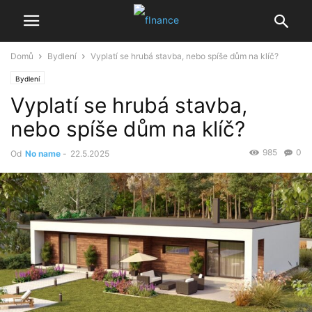
Domů
Bydlení
Vyplatí se hrubá stavba, nebo spíše dům na klíč?
Bydlení
Vyplatí se hrubá stavba,
nebo spíše dům na klíč?
985
0
Od
No name
-
22.5.2025