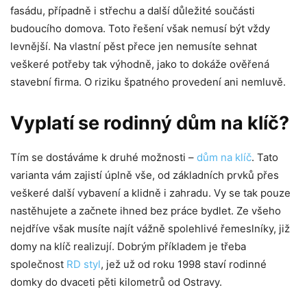
fasádu, případně i střechu a další důležité součásti
budoucího domova. Toto řešení však nemusí být vždy
levnější. Na vlastní pěst přece jen nemusíte sehnat
veškeré potřeby tak výhodně, jako to dokáže ověřená
stavební firma. O riziku špatného provedení ani nemluvě.
Vyplatí se rodinný dům na klíč?
Tím se dostáváme k druhé možnosti –
dům na klíč
. Tato
varianta vám zajistí úplně vše, od základních prvků přes
veškeré další vybavení a klidně i zahradu. Vy se tak pouze
nastěhujete a začnete ihned bez práce bydlet. Ze všeho
nejdříve však musíte najít vážně spolehlivé řemeslníky, již
domy na klíč realizují. Dobrým příkladem je třeba
společnost
RD styl
, jež už od roku 1998 staví rodinné
domky do dvaceti pěti kilometrů od Ostravy.