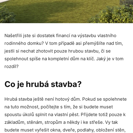
Našetřili jste si dostatek financí na výstavbu vlastního
rodinného domku? V tom případě asi přemýšlíte nad tím,
jestli si nechat zhotovit pouze hrubou stavbu, či se
spolehnout spíše na kompletní dům na klíč. Jaký je v tom
rozdíl?
Co je hrubá stavba?
Hrubá stavba ještě není hotový dům. Pokud se spolehnete
na tuto možnost, počítejte s tím, že si budete muset
spoustu úkolů splnit na vlastní pěst. Přijdete totiž pouze k
základům, stěnám, stropům a někdy i ke střeše. Vy tak
budete muset vyřešit okna, dveře, podlahy, obložení stěn,