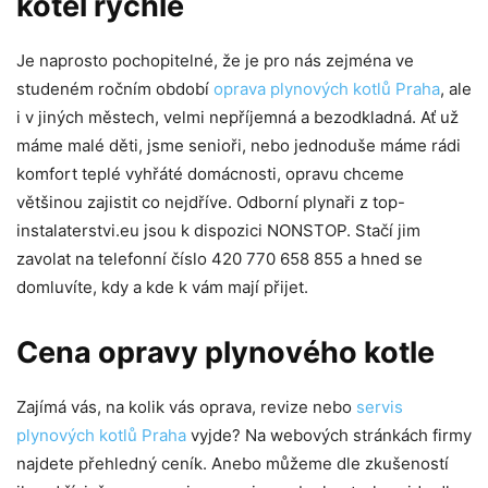
kotel rychle
Je naprosto pochopitelné, že je pro nás zejména ve
studeném ročním období
oprava plynových kotlů Praha
, ale
i v jiných městech, velmi nepříjemná a bezodkladná. Ať už
máme malé děti, jsme senioři, nebo jednoduše máme rádi
komfort teplé vyhřáté domácnosti, opravu chceme
většinou zajistit co nejdříve. Odborní plynaři z top-
instalaterstvi.eu jsou k dispozici NONSTOP. Stačí jim
zavolat na telefonní číslo 420 770 658 855 a hned se
domluvíte, kdy a kde k vám mají přijet.
Cena opravy plynového kotle
Zajímá vás, na kolik vás oprava, revize nebo
servis
plynových kotlů Praha
vyjde? Na webových stránkách firmy
najdete přehledný ceník. Anebo můžeme dle zkušeností