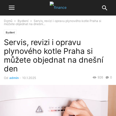
Domů
Bydlení
Servis, revizi i opravu plynového kotle Praha si
můžete objednat na dnešní...
Bydlení
Servis, revizi i opravu
plynového kotle Praha si
můžete objednat na dnešní
den
926
0
Od
admin
-
10.1.2025