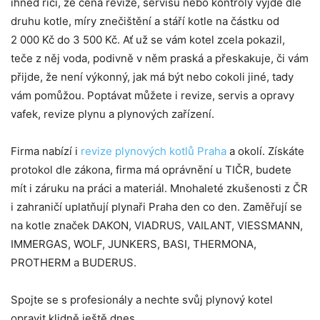
ihned říci, že cena revize, servisu nebo kontroly vyjde dle
druhu kotle, míry znečištění a stáří kotle na částku od
2 000 Kč do 3 500 Kč. Ať už se vám kotel zcela pokazil,
teče z něj voda, podivně v něm praská a přeskakuje, či vám
přijde, že není výkonný, jak má být nebo cokoli jiné, tady
vám pomůžou. Poptávat můžete i revize, servis a opravy
vafek, revize plynu a plynových zařízení.
Firma nabízí i
revize plynových kotlů Praha
a okolí. Získáte
protokol dle zákona, firma má oprávnění u TIČR, budete
mít i záruku na práci a materiál. Mnohaleté zkušenosti z ČR
i zahraničí uplatňují plynaři Praha den co den. Zaměřují se
na kotle značek DAKON, VIADRUS, VAILANT, VIESSMANN,
IMMERGAS, WOLF, JUNKERS, BASI, THERMONA,
PROTHERM a BUDERUS.
Spojte se s profesionály a nechte svůj plynový kotel
opravit klidně ještě dnes.