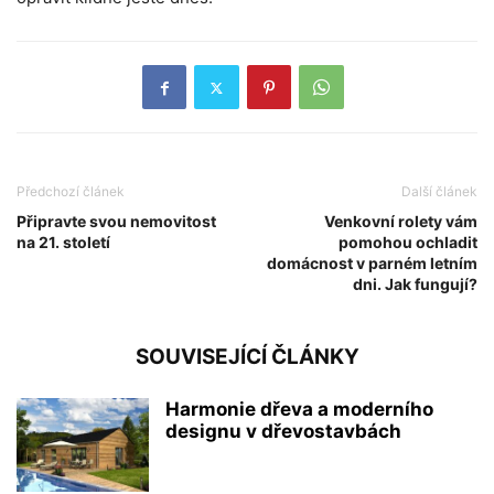
Předchozí článek
Další článek
Připravte svou nemovitost
Venkovní rolety vám
na 21. století
pomohou ochladit
domácnost v parném letním
dni. Jak fungují?
SOUVISEJÍCÍ ČLÁNKY
Harmonie dřeva a moderního
designu v dřevostavbách