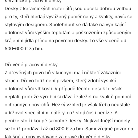
Keramické pracovní desky
Desky z keramických materiálů jsou docela dobrou volbou
pro ty, kteří hledají vyvážený poměr ceny a kvality, navíc se
stylovým designem. Spolehnout se dá také na vynikající
odolnost vůči vyšším teplotám a poškozením způsobeným
krájením jídla přímo na povrchu desky. To vše v ceně od
500-600 € za bm.
Dřevěné pracovní desky
Z dřevěných povrchů v kuchyni mají někteří zákazníci
strach. Dřevo totiž není prvkem, který zdobí vysoká
odolnost vůči vlhkosti. V případě těchto desek to však
neplatí, protože výrobci si dávají záležet na kvalitě pomocí
ochranných povrchů. Hezký vzhled je však třeba neustále
udržovat speciálními nátěry, což stojí čas i peníze. A
peníze stojí i koupě samotné desky. Nejkvalitnější modely
se totiž prodávají až od 800 € za bm. Samozřejmě pozor na
falešné atrapy vydávané za pravé dřevěné desky.