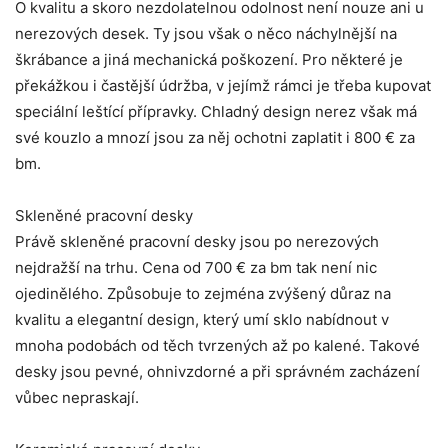
O kvalitu a skoro nezdolatelnou odolnost není nouze ani u
nerezových desek. Ty jsou však o něco náchylnější na
škrábance a jiná mechanická poškození. Pro některé je
překážkou i častější údržba, v jejímž rámci je třeba kupovat
speciální leštící přípravky. Chladný design nerez však má
své kouzlo a mnozí jsou za něj ochotni zaplatit i 800 € za
bm.
Skleněné pracovní desky
Právě skleněné pracovní desky jsou po nerezových
nejdražší na trhu. Cena od 700 € za bm tak není nic
ojedinělého. Způsobuje to zejména zvýšený důraz na
kvalitu a elegantní design, který umí sklo nabídnout v
mnoha podobách od těch tvrzených až po kalené. Takové
desky jsou pevné, ohnivzdorné a při správném zacházení
vůbec nepraskají.