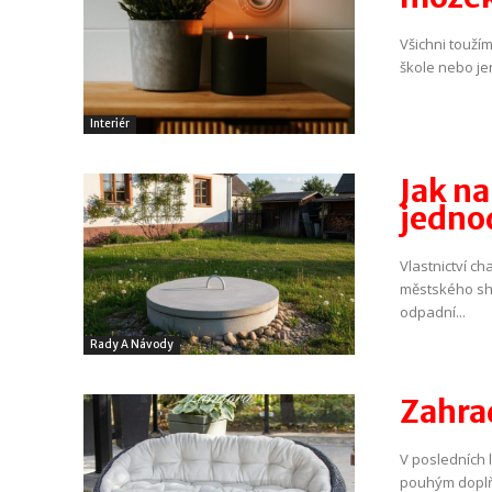
Všichni toužím
škole nebo je
Interiér
Jak na
jednod
Vlastnictví c
městského sho
odpadní...
Rady A Návody
Zahra
V posledních
pouhým doplňk