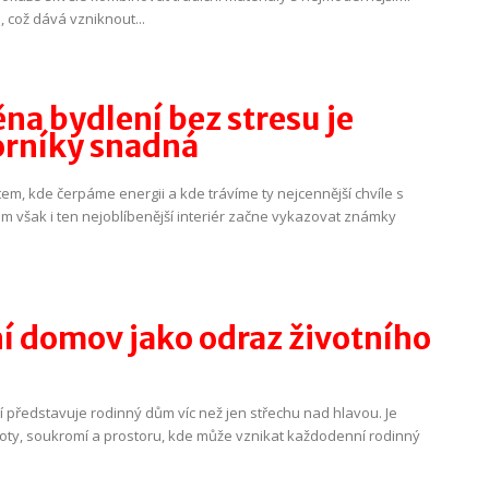
, což dává vzniknout...
na bydlení bez stresu je
orníky snadná
em, kde čerpáme energii a kde trávíme ty nejcennější chvíle s
m však i ten nejoblíbenější interiér začne vykazovat známky
ní domov jako odraz životního
í představuje rodinný dům víc než jen střechu nad hlavou. Je
oty, soukromí a prostoru, kde může vznikat každodenní rodinný