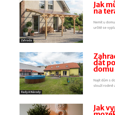
Jak m
na ter
Nemít u domu 
určitě se vypl
Zahrada
Zahrad
dát p
domu 
Najít dům s d
slouží rodině 
Rady A Návody
Jak v
moze