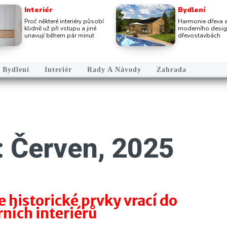
Interiér
Bydlení
Proč některé interiéry působí
Harmonie dřeva 
klidně už při vstupu a jiné
moderního desig
unavují během pár minut
dřevostavbách
Bydlení
Interiér
Rady A Návody
Zahrada
: Červen, 2025
e historické prvky vrací do
ních interiérů