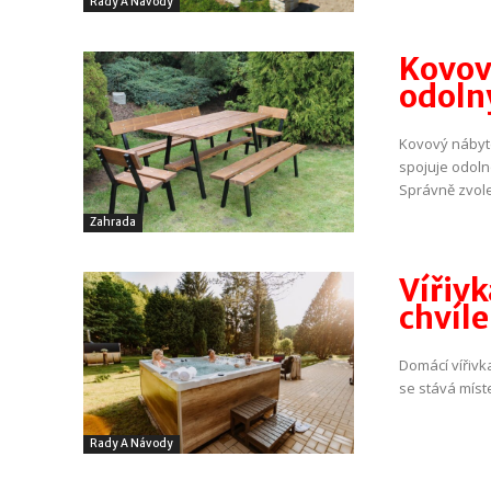
Rady A Návody
Kovov
odolný
Kovový nábyt
spojuje odoln
Správně zvole
Zahrada
Vířivk
chvíle
Domácí vířivka
se stává míste
Rady A Návody