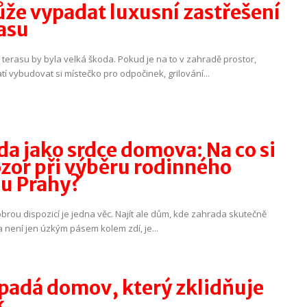
ůže vypadat luxusní zastřešení
asu
terasu by byla velká škoda. Pokud je na to v zahradě prostor,
atí vybudovat si místečko pro odpočinek, grilování...
a jako srdce domova: Na co si
ozor při výběru rodinného
u Prahy?
obrou dispozicí je jedna věc. Najít ale dům, kde zahrada skutečně
a není jen úzkým pásem kolem zdí, je...
ypadá domov, který zklidňuje
k