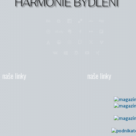
naše linky
naše linky