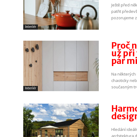
Ještě před ně
patřit předev
pozorujeme za
Interiér
Proč n
už při
pár m
Na některých 
chaoticky neb
současným tr
Interiér
Harmo
desig
Hledání ideál
architektura 