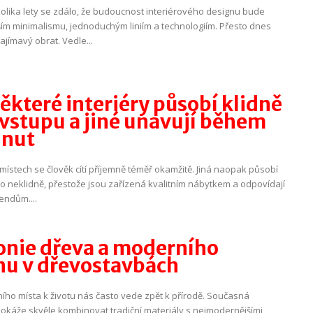
kolika lety se zdálo, že budoucnost interiérového designu bude
ším minimalismu, jednoduchým liniím a technologiím. Přesto dnes
jímavý obrat. Vedle...
ěkteré interiéry působí klidně
 vstupu a jiné unavují během
inut
místech se člověk cítí příjemně téměř okamžitě. Jiná naopak působí
o neklidně, přestože jsou zařízená kvalitním nábytkem a odpovídají
endům....
nie dřeva a moderního
nu v dřevostavbách
ního místa k životu nás často vede zpět k přírodě. Současná
dokáže skvěle kombinovat tradiční materiály s nejmodernějšími