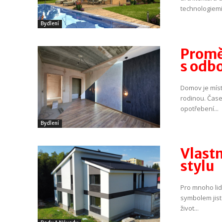
technologiemi
Bydlení
Promě
s odb
Domov je míst
rodinou. Čase
opotřebení...
Bydlení
Vlast
stylu
Pro mnoho lid
symbolem jist
život...