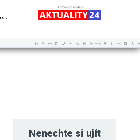
- Komerční sdělení-
a
nu v
Nenechte si ujít