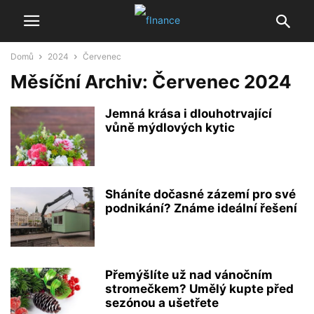
Domů
2024
Červenec
Měsíční Archiv: Červenec 2024
Jemná krása i dlouhotrvající
vůně mýdlových kytic
Sháníte dočasné zázemí pro své
podnikání? Známe ideální řešení
Přemýšlíte už nad vánočním
stromečkem? Umělý kupte před
sezónou a ušetřete