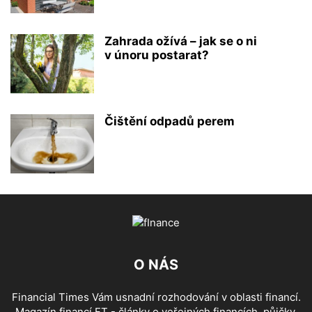
Zahrada ožívá – jak se o ni
v únoru postarat?
Čištění odpadů perem
O NÁS
Financial Times Vám usnadní rozhodování v oblasti financí.
Magazín financí FT - články o veřejných financích, půjčky,