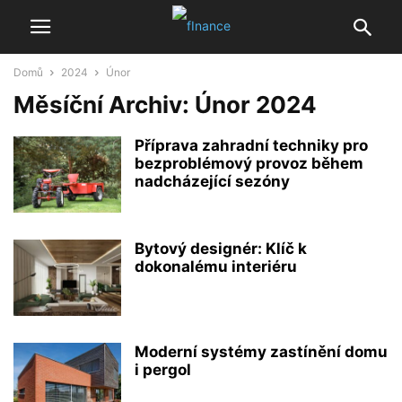
Domů
2024
Únor
Měsíční Archiv: Únor 2024
Příprava zahradní techniky pro
bezproblémový provoz během
nadcházející sezóny
Bytový designér: Klíč k
dokonalému interiéru
Moderní systémy zastínění domu
i pergol