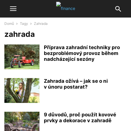
Domů
Tagy
Zahrada
zahrada
Příprava zahradní techniky pro
bezproblémový provoz během
nadcházející sezóny
Zahrada ožívá – jak se o ni
v únoru postarat?
9 důvodů, proč použít kovové
prvky a dekorace v zahradě