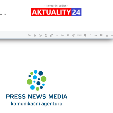
- Komerční sdělení-
a
nu v